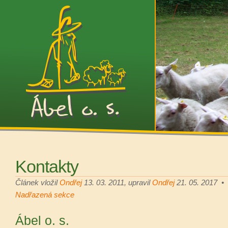
Kontakty
Článek vložil
Ondřej
13. 03. 2011
, upravil
Ondřej
21. 05. 2017
•
Nadřazená sekce
Ábel o. s.