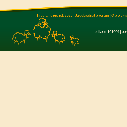
Programy pro rok 2026
|
Jak objednat program
|
O projekt
celkem: 161666 | pos