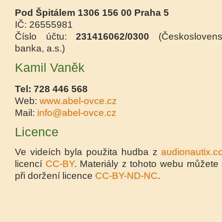
Pod Špitálem 1306 156 00 Praha 5
IČ: 26555981
Číslo účtu:
231416062/0300
(Českoslovens
banka, a.s.)
Kamil Vaněk
Tel: 728 446 568
Web:
www.abel-ovce.cz
Mail:
info@abel-ovce.cz
Licence
Ve videích byla použita hudba z
audionautix.
licencí
CC-BY
. Materiály z tohoto webu můžete 
při doržení licence
CC-BY-ND-NC
.