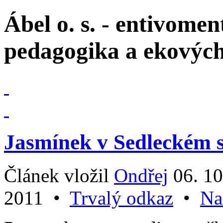
Ábel o. s. - entivomen
pedagogika a ekovýc
Jasmínek v Sedleckém 
Článek vložil
Ondřej
06. 10
2011
•
Trvalý odkaz
•
Na