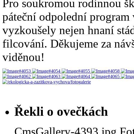
Pro soukromou rodinnou š
páteční odpolední program
vyzkoušely nejen hnaní stád
filcování. Děkujeme za návš
viděnou!
Řekli o ovečkách
CmsGallery-4393.jpg
Fo